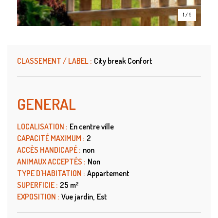
1
/
9
CLASSEMENT / LABEL
:
City break Confort
GENERAL
LOCALISATION
:
En centre ville
CAPACITÉ MAXIMUM
:
2
ACCÈS HANDICAPÉ
:
non
ANIMAUX ACCEPTÉS
:
Non
TYPE D'HABITATION
:
Appartement
SUPERFICIE
:
25
m²
EXPOSITION
:
Vue jardin
Est