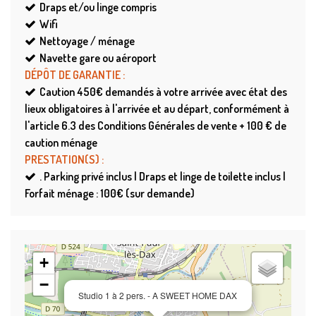
Draps et/ou linge compris
Wifi
Nettoyage / ménage
Navette gare ou aéroport
DÉPÔT DE GARANTIE
:
Caution
450€ demandés à votre arrivée avec état des
lieux obligatoires à l'arrivée et au départ, conformément à
l'article 6.3 des Conditions Générales de vente + 100 € de
caution ménage
PRESTATION(S)
:
.
Parking privé inclus | Draps et linge de toilette inclus |
Forfait ménage : 100€ (sur demande)
+
−
Studio 1 à 2 pers. - A SWEET HOME DAX