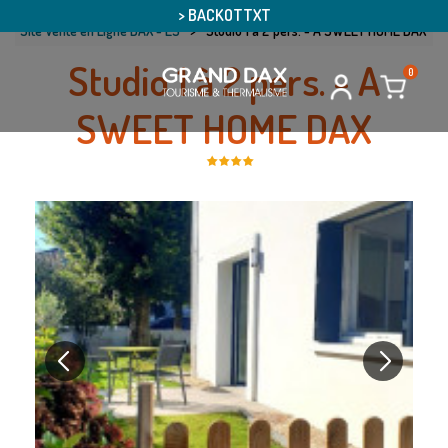
> BACKOTTXT
Site Vente en Ligne DAX - ES
>
Studio 1 à 2 pers. - A SWEET HOME DAX
Studio 1 à 2 pers. - A
0
SWEET HOME DAX