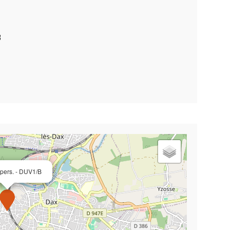
3
 pers. - DUV1/B