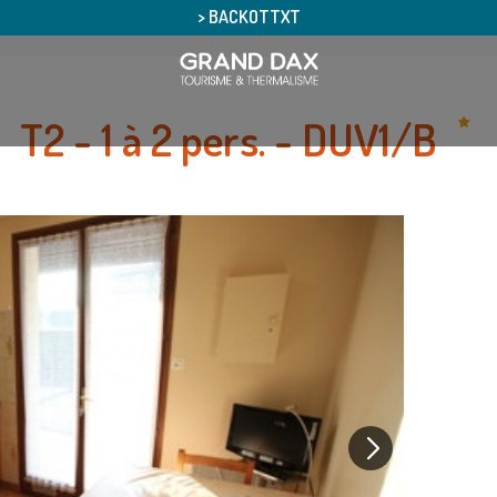
> BACKOTTXT
T2 - 1 à 2 pers. - DUV1/B