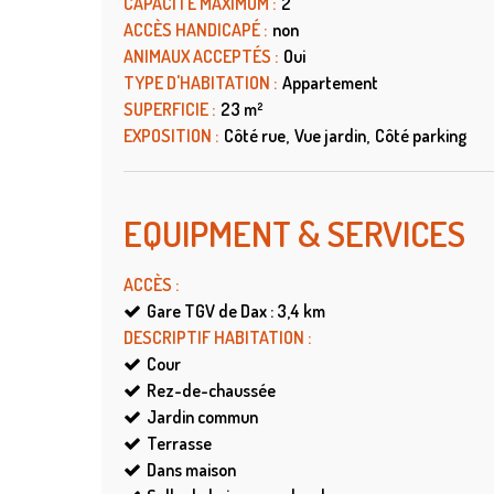
CAPACITÉ MAXIMUM
:
2
ACCÈS HANDICAPÉ
:
non
ANIMAUX ACCEPTÉS
:
Oui
TYPE D'HABITATION
:
Appartement
SUPERFICIE
:
23
m²
EXPOSITION
:
Côté rue
Vue jardin
Côté parking
EQUIPMENT & SERVICES
ACCÈS
:
Gare TGV de Dax : 3,4
km
DESCRIPTIF HABITATION
:
Cour
Rez-de-chaussée
Jardin commun
Terrasse
Dans maison