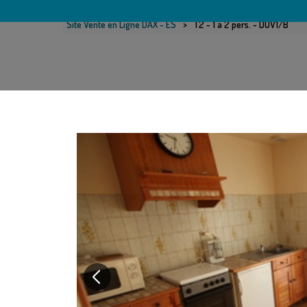
Site Vente en Ligne DAX - ES
>
T2 - 1 à 2 pers. - DUV1/B