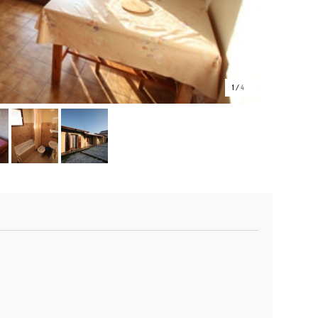
1
/
4