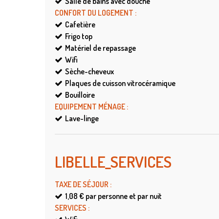
Salle de bains avec douche
CONFORT DU LOGEMENT
:
Cafetière
Frigo top
Matériel de repassage
Wifi
Sèche-cheveux
Plaques de cuisson vitrocéramique
Bouilloire
EQUIPEMENT MÉNAGE
:
Lave-linge
LIBELLE_SERVICES
TAXE DE SÉJOUR
:
1,08 €
par personne et par nuit
SERVICES
: