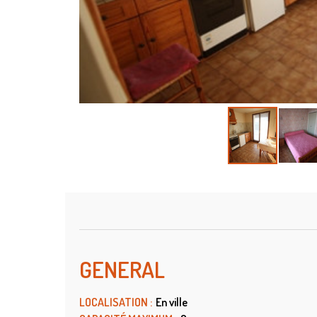
GENERAL
LOCALISATION
:
En ville